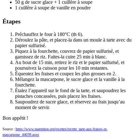
50
g de sucre glace
+ 1 cuillère à soupe
1
cuillère à soupe de vanille
en poudre
Étapes
Préchauffez le four à 180°C (th 6).
Déroulez la pâte, et placez-la dans un moule à tarte avec du
papier sulfurisé.
Piquez à la fourchette, couvrez de papier sulfurisé, et
garnissez de riz. Faites-la cuire 25 min à blanc.
Au bout de 15 min, retirez le riz et le papier sulfurisé, et
poursuivez la cuisson pour les 10 min restantes.
Équeutez les fraises et coupez les plus grosses en 2.
Mélangez la mascarpone, le sucre glace et la vanille à la
fourchette.
Étalez l’appareil sur le fond de la tarte, et saupoudrez les
pistaches concassées, puis placez les fraises.
Saupoudrez de sucre glace, et réservez au frais jusqu’au
moment de servir.
Bon appétit !
Source :
https://www.marmiton.org/recettes/recette_tarte-aux-fraises-et-
mascarpone_44039.aspx