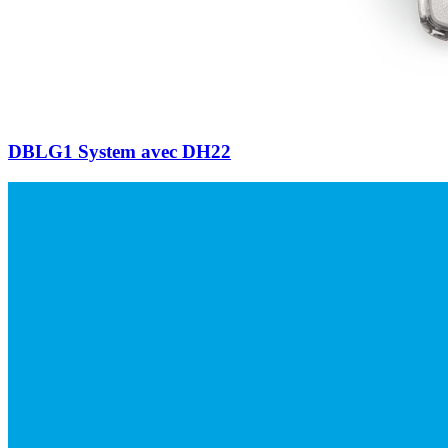
DBLG1 System avec DH22