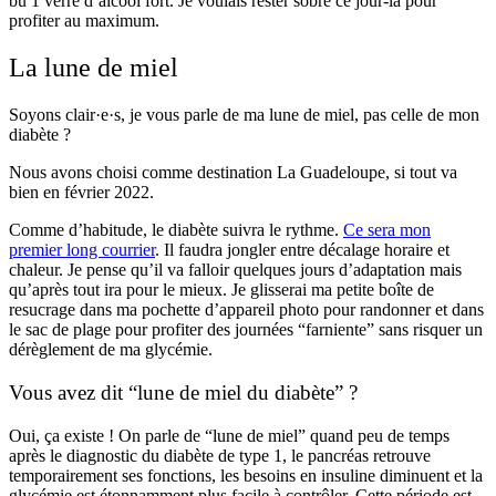
bu 1 verre d’alcool fort. Je voulais rester sobre ce jour-là pour
profiter au maximum.
La lune de miel
Soyons clair·e·s, je vous parle de ma lune de miel, pas celle de mon
diabète
?
Nous avons choisi comme destination La Guadeloupe, si tout va
bien en février 2022.
Comme d’habitude, le diabète suivra le rythme.
Ce sera mon
premier long courrier
. Il faudra jongler entre décalage horaire et
chaleur. Je pense qu’il va falloir quelques jours d’adaptation mais
qu’après tout ira pour le mieux. Je glisserai ma petite boîte de
resucrage dans ma pochette d’appareil photo pour randonner et dans
le sac de plage pour profiter des journées “farniente” sans risquer un
dérèglement de ma glycémie.
Vous avez dit “lune de miel du diabète” ?
Oui, ça existe ! On parle de “lune de miel” quand peu de temps
après le diagnostic du diabète de type 1, le pancréas retrouve
temporairement ses fonctions, les besoins en insuline diminuent et la
glycémie est étonnamment plus facile à contrôler. Cette période est