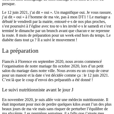
presque.
Le 12 juin 2021, j’ai dit « oui ». Un magnifique oui. Je vous rassure,
j’ai dit « oui » à l’homme de ma vie, pas à mon DT1 !
Le mariage a
débuté le vendredi par la mairie, entouré·e·s de nos plus proches,
s’est poursuivi à l’église avec tou·te·s les invité·e·s le samedi et s’est
terminé le dimanche par un brunch avant que chacun·e ne reprenne
la route. 8 mois de préparation pour un week-end hors du temps. Le
diabète dans tout ça ? Il a suivi le mouvement !
La préparation
Fiancés à Florence en septembre 2020, nous avons commencé
l’organisation de notre mariage fin octobre 2020, lors d’un petit
salon du mariage dans notre ville. Nous avons eu un coup de cœur
pour un manoir et la date s’est décidée comme ça : le 12 juin 2021.
C’est là que le coup d’envoi des préparatifs a été donné !
Le suivi nutritionniste avant le jour J
En novembre 2020, je suis allée voir une médecin nutritionniste. Il
était important pour moi de perdre quelques kilos avant l’un des plus
beaux jours de ma vie mais sans risquer de perturber l’équilibre de
ma glycémie. Les premières semaines, il a fallu que j’ajuste mes