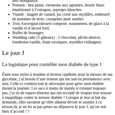
lard Mangalitza
Poisson : lieu jaune, viennoise aux agrumes, beurre blanc
émulsionné à l’estragon, asperges blanches
Viande : magret de canard, jus corsé aux myrtilles, embeurré
de pommes de terre, courgettes juste sautées
Trou Auvergnat (dessert composé, notamment, de glace à la
vanille et d’alcool fort)
Buffet de fromages
Wedding cake (5 gâteaux) : 3 chocolats, pêche-abricot,
framboise-vanille, fruits exotiques, myrtilles-châtaignes
Le jour J
La logistique pour contrôler mon diabète de type 1
Étant sous stylos à insuline et lecteur capillaire pour la mesure de ma
glycémie, j’ai besoin d’une trousse qui me suit en permanence avec
moi. Celle-ci contient tout le nécessaire pour gérer mon diabète
durant la journée. Les sacs à mains de mariée n’existant toujours
pas, j’ai eu de supers témoins qui ont accepté de troquer leur trousse
à maquillage contre la trousse diabète ! Lorsque je leur ai fait ma
demande, elles savaient qu’elles allaient devoir m’assister à ce
niveau-là, je ne les ai pas prises au dépourvu le jour J, qu’on soit
bien d’accord !
?