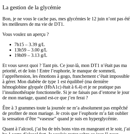
La gestion de la glycémie
Bon, je ne vous le cache pas, mes glycémies le 12 juin n’ont pas été
les meilleures de ma vie de DT1.
Vous voulez un aperçu ?
7h15 – 3.39 g/L
13h59 – 3.00 g/L
19h09 – 3.13 g/L
Et vous savez quoi ? Tant pis. Ce jour-là, mon DT1 n’était pas ma
priorité, et de loin ! Entre l’euphorie, le manque de sommeil,
l’appréhension, les émotions à gogo, franchement c’était impossible
à gérer. Mon diabète de type 1 est équilibré (ma dernière
hémoglobine glyquée (HbA1c) était à 6.4) et je ne pratique pas
l’insulinothérapie fonctionnelle. Si je ne faisais pas d’entorse le jour
de mon mariage, quand est-ce que j’en ferai ?
Être à 3 grammes toute la journée ne m’a absolument pas empêché
de profiter de mon mariage. Je crois que l’euphorie m’a fait oublier
la sensation d’être “vaseuse” quand je suis en hyperglycémie.
Quant à l’alcool, j’ai bu de très bons vins en mangeant et le soir, j’ai