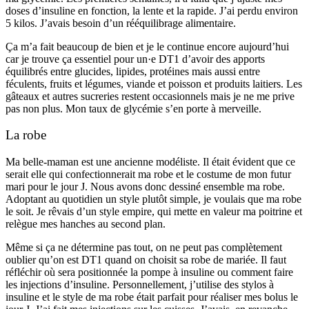
doses d’insuline en fonction, la lente et la rapide. J’ai perdu environ
5 kilos. J’avais besoin d’un rééquilibrage alimentaire.
Ça m’a fait beaucoup de bien et je le continue encore aujourd’hui
car je trouve ça essentiel pour un·e DT1 d’avoir des apports
équilibrés entre glucides, lipides, protéines mais aussi entre
féculents, fruits et légumes, viande et poisson et produits laitiers. Les
gâteaux et autres sucreries restent occasionnels mais je ne me prive
pas non plus. Mon taux de glycémie s’en porte à merveille.
La robe
Ma belle-maman est une ancienne modéliste. Il était évident que ce
serait elle qui confectionnerait ma robe et le costume de mon futur
mari pour le jour J. Nous avons donc dessiné ensemble ma robe.
Adoptant au quotidien un style plutôt simple, je voulais que ma robe
le soit. Je rêvais d’un style empire, qui mette en valeur ma poitrine et
relègue mes hanches au second plan.
Même si ça ne détermine pas tout, on ne peut pas complètement
oublier qu’on est DT1 quand on choisit sa robe de mariée. Il faut
réfléchir où sera positionnée la pompe à insuline ou comment faire
les injections d’insuline. Personnellement, j’utilise des stylos à
insuline et le style de ma robe était parfait pour réaliser mes bolus le