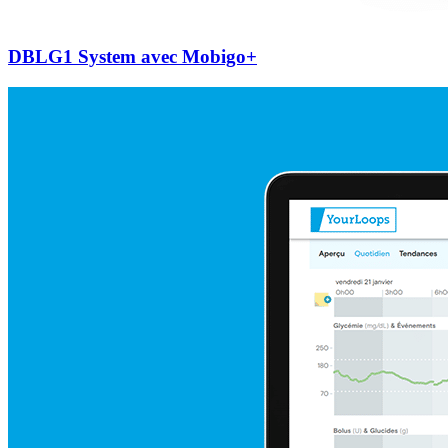
DBLG1 System avec Mobigo+