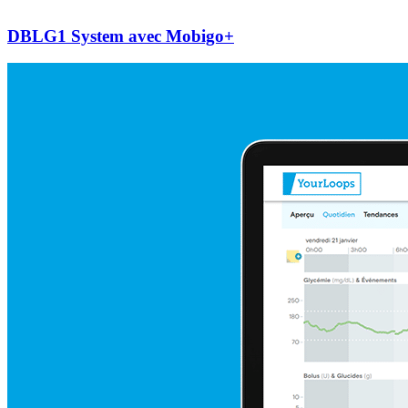
DBLG1 System avec Mobigo+